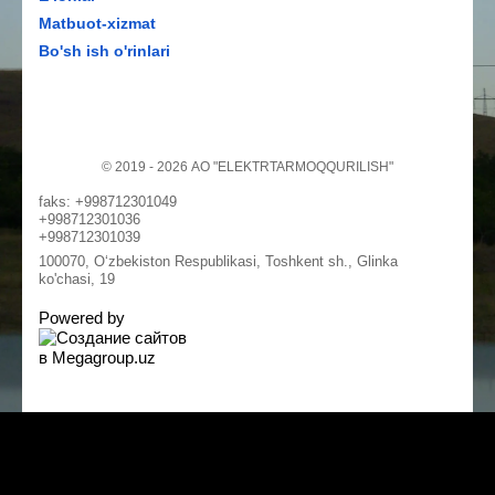
Matbuot-xizmat
Bo'sh ish o'rinlari
© 2019 - 2026 АО "ELEKTRTARMOQQURILISH"
faks: +998712301049
+998712301036
+998712301039
100070, O‘zbekiston Respublikasi, Toshkent sh., Glinka
ko'chasi, 19
Powered by