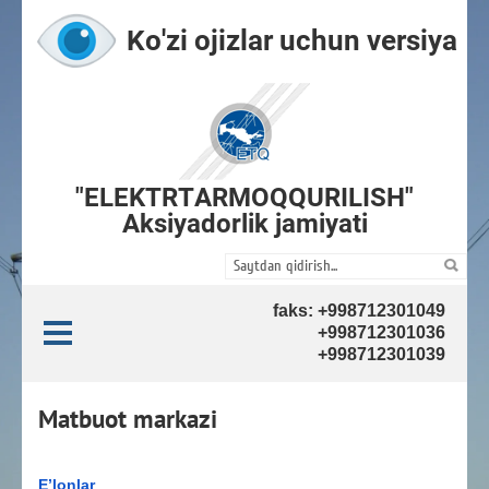
Ko'zi ojizlar uchun versiya
"ELEKTRTARMOQQURILISH"
Aksiyadorlik jamiyati
faks: +998712301049
+998712301036
+998712301039
Matbuot markazi
E’lonlar