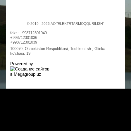
© 2019 - 2026 АО "ELEKTRTARMOQQURILISH"
faks: +998712301049
+998712301036
+998712301039
100070, O‘zbekiston Respublikasi, Toshkent sh., Glinka
ko'chasi, 19
Powered by