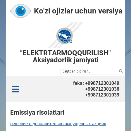
Ko'zi ojizlar uchun versiya
"ELEKTRTARMOQQURILISH"
Aksiyadorlik jamiyati
faks: +998712301049
+998712301036
+998712301039
Emissiya risolatlari
решение о дополнительно выпущенных акциях